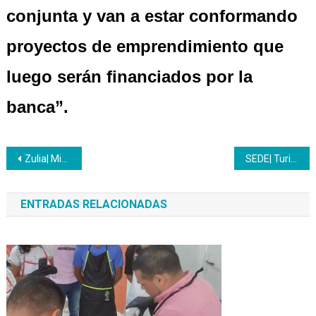
conjunta y van a estar conformando
proyectos de emprendimiento que
luego serán financiados por la
banca”.
Navegación
Zulia| Miembros de la AVV Mi Esperanza acreditaron sus saberes empíricos
SEDE| Turismo y Empleo, “Un Futuro Mejor para Todos”
de
ENTRADAS RELACIONADAS
entradas