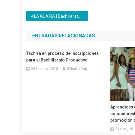
Navegación
LA GUAIRA | Bachillerato Productivo arranca con cinco ambientes formativos
de
ENTRADAS RELACIONADAS
entradas
Táchira en proceso de inscripciones
para el Bachillerato Productivo
26 febrero, 2018
Gilberto Daly
Aprendices 
conocimient
promoción d
24 abril, 20