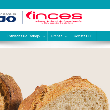
pacitación y Educación Socialis
Entidades De Trabajo
Prensa
Revista I + D