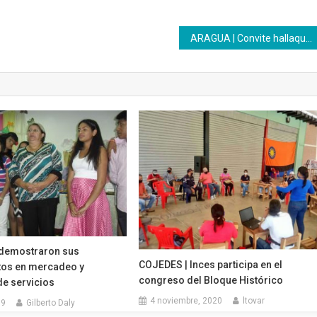
ARAGUA | Convite hallaquero alegra el paladar del Inces Textil y Construcción
demostraron sus
COJEDES | Inces participa en el
os en mercadeo y
congreso del Bloque Histórico
e servicios
4 noviembre, 2020
ltovar
19
Gilberto Daly