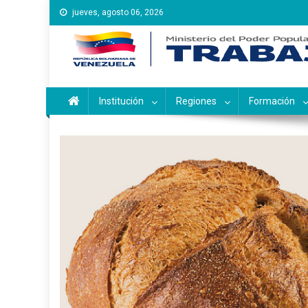
Saltar
jueves, agosto 06, 2026
al
contenido
Instituto Nacional de Ca
Inces
Institución
Regiones
Formación