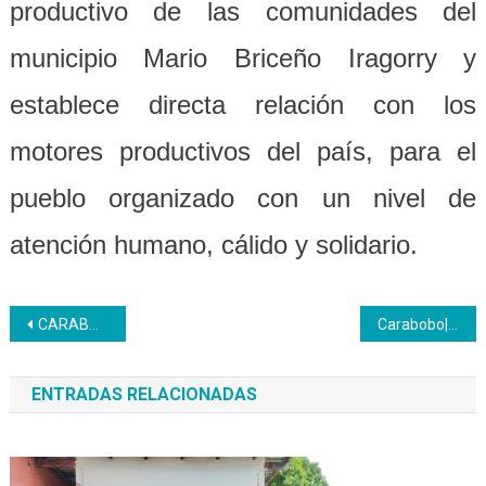
productivo de las comunidades del
municipio Mario Briceño Iragorry y
establece directa relación con los
motores productivos del país, para el
pueblo organizado con un nivel de
atención humano, cálido y solidario.
Navegación
CARABOBO | CFS Rafael Urdaneta realizó certificación de saberes en panadería a trabajadores de PdvsaYagua
Carabobo| CFS Rafael Urdaneta certificó de saberes en panadería a trabajadores de Pdvsa Yagua
de
ENTRADAS RELACIONADAS
entradas