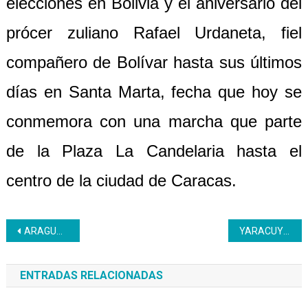
elecciones en Bolivia y el aniversario del
prócer zuliano Rafael Urdaneta, fiel
compañero de Bolívar hasta sus últimos
días en Santa Marta, fecha que hoy se
conmemora con una marcha que parte
de la Plaza La Candelaria hasta el
centro de la ciudad de Caracas.
Navegación
ARAGUA | Aragüeños aprenden el arte de la tapicería de manera integral
YARACUY | Arrancó V oleada de Bachillerato Productivo en el Inces
de
ENTRADAS RELACIONADAS
entradas