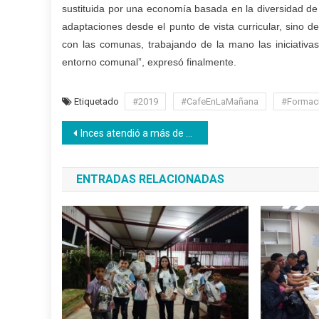
sustituida por una economía basada en la diversidad de 
adaptaciones desde el punto de vista curricular, sino de
con las comunas, trabajando de la mano las iniciativ
entorno comunal”, expresó finalmente.
Etiquetado
#2019
#CafeEnLaMañana
#Formac
Navegación
Inces atendió a más de 950 mil personas en diferentes programas técnicos y productivos
de
ENTRADAS RELACIONADAS
entradas