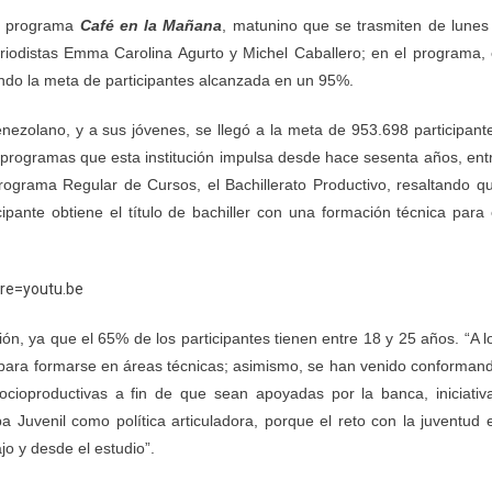
el programa
Café en la
M
añana
, matunino que se trasmiten de lunes
riodistas Emma Carolina Agurto y Michel Caballero; en el programa, 
ltando la meta de participantes alcanzada en un 95%.
nezolano, y a sus jóvenes, se llegó a la meta de 953.698 participant
os programas que esta institución impulsa desde hace sesenta años, ent
rograma Regular de Cursos, el Bachillerato Productivo, resaltando q
pante obtiene el título de bachiller con una formación técnica para 
re=youtu.be
ción, ya que el 65% de los participantes tienen entre 18 y 25 años. “A l
n para formarse en áreas técnicas; asimismo, se han venido conforman
ocioproductivas a fin de que sean apoyadas por la banca, iniciativ
uvenil como política articuladora, porque el reto con la juventud 
jo y desde el estudio”.