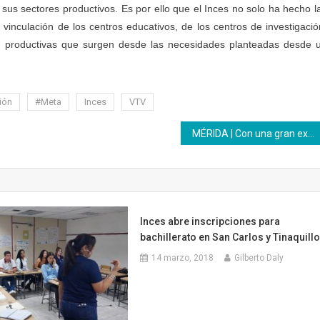
sus sectores productivos. Es por ello que el Inces no solo ha hecho l
 vinculación de los centros educativos, de los centros de investigació
as productivas que surgen desde las necesidades planteadas desde 
ión
#Meta
Inces
VTV
MÉRIDA | Con una gran exposición productiva el CFS Eliézer Otaiza celebra su IV Aniversario
Inces abre inscripciones para
bachillerato en San Carlos y Tinaquill
14 marzo, 2018
Gilberto Daly