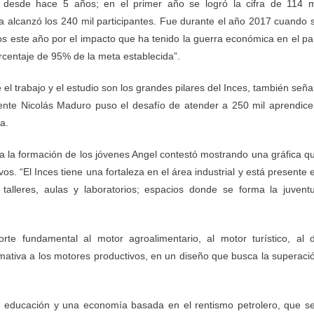
 desde hace 5 años; en el primer año se logró la cifra de 114 m
ra alcanzó los 240 mil participantes. Fue durante el año 2017 cuando 
imos este año por el impacto que ha tenido la guerra económica en el pa
orcentaje de 95% de la meta establecida”.
el trabajo y el estudio son los grandes pilares del Inces, también seña
idente Nicolás Maduro puso el desafío de atender a 250 mil aprendice
a.
ra la formación de los jóvenes Angel contestó mostrando una gráfica q
os. “El Inces tiene una fortaleza en el área industrial y está presente 
talleres, aulas y laboratorios; espacios donde se forma la juvent
te fundamental al motor agroalimentario, al motor turístico, al 
rmativa a los motores productivos, en un diseño que busca la superaci
 educación y una economía basada en el rentismo petrolero, que s