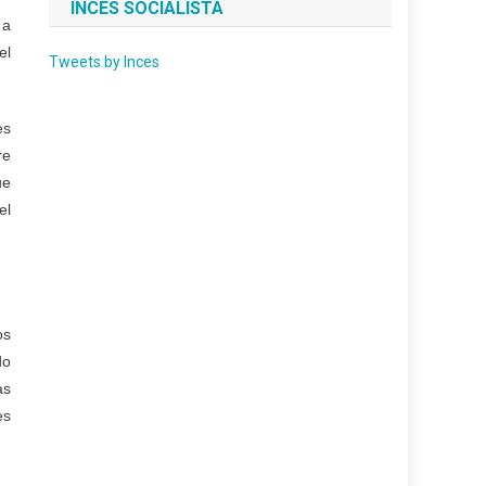
INCES SOCIALISTA
 a
el
Tweets by Inces
es
re
ue
el
os
do
as
es