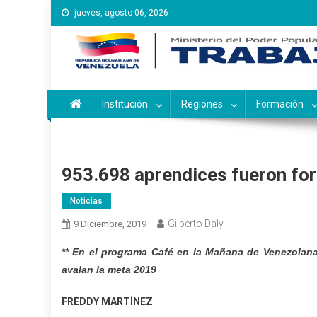
Saltar
jueves, agosto 06, 2026
al
contenido
Instituto Nacional de Ca
Inces
Institución
Regiones
Formación
953.698 aprendices fueron fo
Noticias
Gilberto Daly
9 Diciembre, 2019
** En el programa Café en la Mañana de Venezolana
avalan la meta 2019
FREDDY MARTÍNEZ