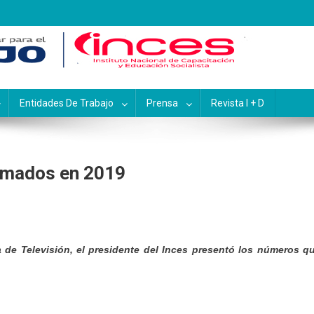
pacitación y Educación Socialis
Entidades De Trabajo
Prensa
Revista I + D
rmados en 2019
 de Televisión, el presidente del Inces presentó los números q