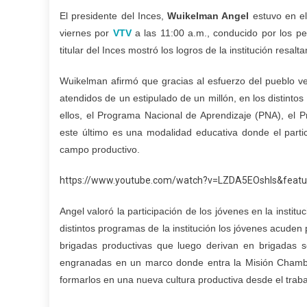
El presidente del Inces,
Wuikelman Angel
estuvo en 
viernes por
VTV
a las 11:00 a.m., conducido por los pe
titular del Inces mostró los logros de la institución resa
Wuikelman afirmó que gracias al esfuerzo del pueblo ve
atendidos de un estipulado de un millón, en los distint
ellos, el Programa Nacional de Aprendizaje (PNA), el P
este último es una modalidad educativa donde el partici
campo productivo.
https://www.youtube.com/watch?v=LZDA5EOshls&featu
Angel valoró la participación de los jóvenes en la institu
distintos programas de la institución los jóvenes acude
brigadas productivas que luego derivan en brigadas s
engranadas en un marco donde entra la Misión Chamba J
formarlos en una nueva cultura productiva desde el traba