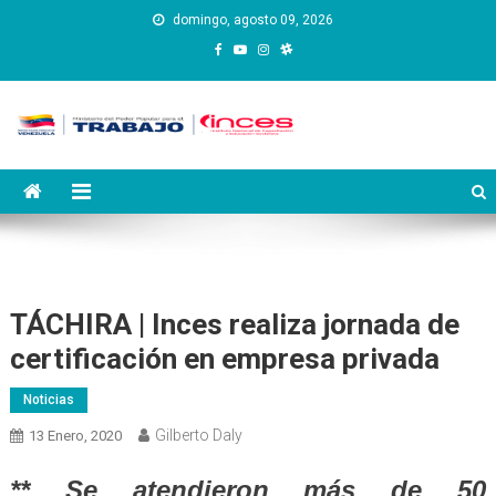
Saltar
domingo, agosto 09, 2026
al
contenido
Instituto Nacional de
Inces
Capacitación y Educación
Socialista
TÁCHIRA | Inces realiza jornada de
certificación en empresa privada
Noticias
Gilberto Daly
13 Enero, 2020
** Se atendieron más de 50