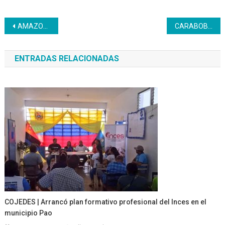
Navegación
AMAZONAS | Brigadas del Inces llegan a unidades educativas
CARABOBO | División de Informática realiza actualización y mantenimiento de equipos
de
ENTRADAS RELACIONADAS
entradas
COJEDES | Arrancó plan formativo profesional del Inces en el
municipio Pao