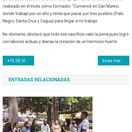
realizado en el Inces como formador. “Comencé en San Mateo,
donde trabajé por un año y tenía que pasar por tres pueblos (Palo
Negro, Santa Cruz y Cagua) para llegar a mi trabajo.
No obstante, destacó que todo ese sacrificio valió la pena pues logró
con labores arduas y diarias la creación de un hermoso huerto.
Navegación
FE DE VIDA PERSONAL JUBILADO, PENSIONADO Y SOBREVIVIENTES
Inces marchó por la paz
de
ENTRADAS RELACIONADAS
entradas