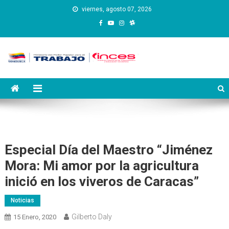
Saltar
viernes, agosto 07, 2026
al
contenido
Instituto Nacional de
Inces
Capacitación y Educación
Socialista
Especial Día del Maestro “Jiménez
Mora: Mi amor por la agricultura
inició en los viveros de Caracas”
Noticias
Gilberto Daly
15 Enero, 2020