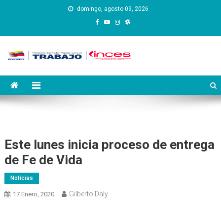
Saltar
domingo, agosto 09, 2026
al
contenido
Instituto Nacional de
Inces
Capacitación y Educación
Socialista
Este lunes inicia proceso de entrega
de Fe de Vida
Noticias
Gilberto Daly
17 Enero, 2020