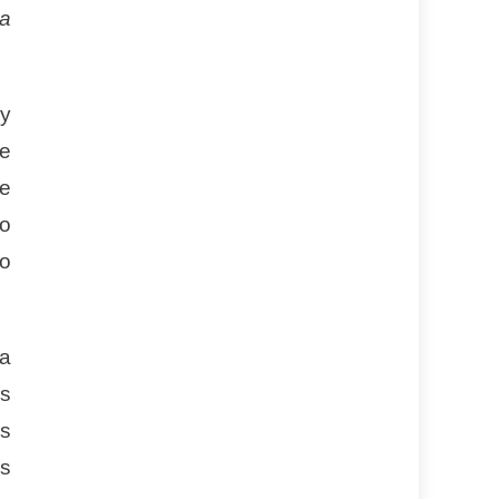
va
 y
de
de
mo
to
la
es
as
as