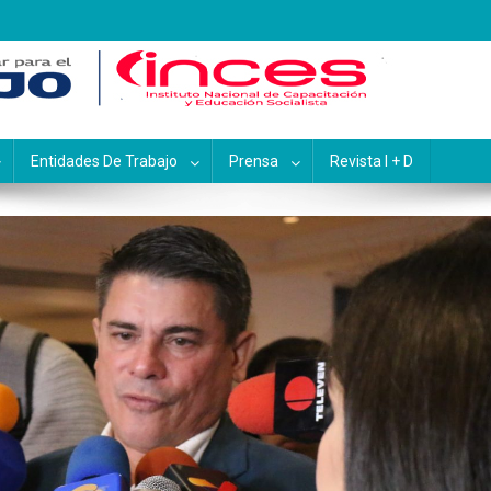
pacitación y Educación Socialis
Entidades De Trabajo
Prensa
Revista I + D