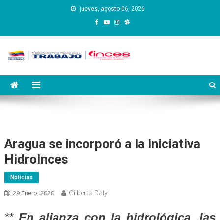
Saltar
jueves, agosto 06, 2026
al
contenido
Instituto Nacional de
Inces
Capacitación y Educación
Socialista
Aragua se incorporó a la iniciativa
HidroInces
Noticias
Gilberto Daly
29 Enero, 2020
**
En alianza con la hidrológica, las