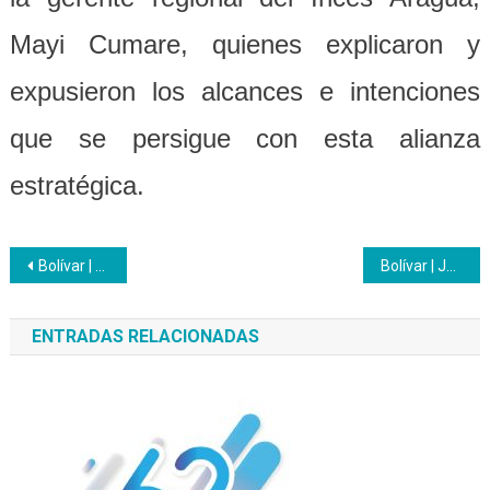
Mayi Cumare, quienes explicaron y
expusieron los alcances e intenciones
que se persigue con esta alianza
estratégica.
Navegación
Bolívar | Arrancan las formaciones 2020
Bolívar | Juventud Productiva Inicia captación de jóvenes
de
ENTRADAS RELACIONADAS
entradas