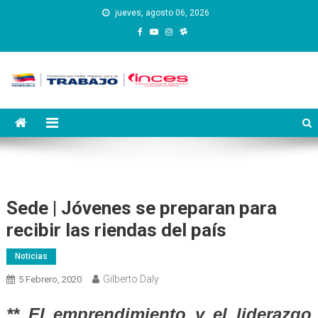
Saltar
jueves, agosto 06, 2026
al
contenido
Instituto Nacional de
Inces
Capacitación y Educación
Socialista
Sede | Jóvenes se preparan para
recibir las riendas del país
Noticias
Gilberto Daly
5 Febrero, 2020
** El emprendimiento y el liderazgo