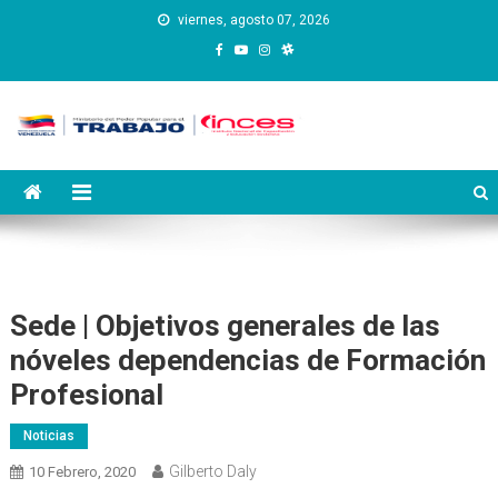
Saltar
viernes, agosto 07, 2026
al
contenido
Instituto Nacional de
Inces
Capacitación y Educación
Socialista
Sede | Objetivos generales de las
nóveles dependencias de Formación
Profesional
Noticias
Gilberto Daly
10 Febrero, 2020