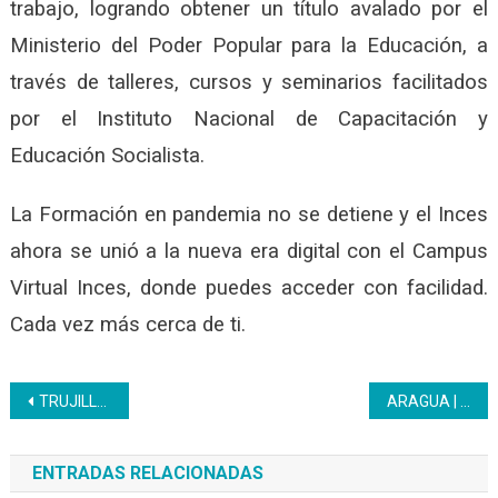
trabajo, logrando obtener un título avalado por el
Ministerio del Poder Popular para la Educación, a
través de talleres, cursos y seminarios facilitados
por el Instituto Nacional de Capacitación y
Educación Socialista.
La Formación en pandemia no se detiene y el Inces
ahora se unió a la nueva era digital con el Campus
Virtual Inces, donde puedes acceder con facilidad.
Cada vez más cerca de ti.
Navegación
TRUJILLO | PNA inicia formación de asistentes administrativos
ARAGUA | La formación y certificación de saberes es ahora parte de nuestra cotidianidad
de
ENTRADAS RELACIONADAS
entradas