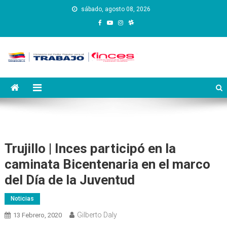
Saltar
sábado, agosto 08, 2026
al
contenido
Instituto Nacional de
Inces
Capacitación y Educación
Socialista
Trujillo | Inces participó en la
caminata Bicentenaria en el marco
del Día de la Juventud
Noticias
Gilberto Daly
13 Febrero, 2020