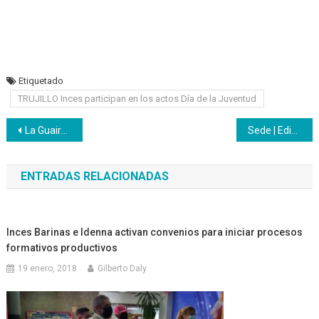
Etiquetado
TRUJILLO Inces participan en los actos Día de la Juventud
Navegación
La Guaira | Inces a paso de vencedores en alianza estratégica con Infocentro
Sede | Edición 120 de Somos Inces un homenaje a la juventud
de
ENTRADAS RELACIONADAS
entradas
Inces Barinas e Idenna activan convenios para iniciar procesos
formativos productivos
19 enero, 2018
Gilberto Daly