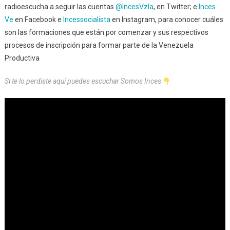
radioescucha a seguir las cuentas
@IncesVzla
, en Twitter; e
Inces
Ve
en Facebook e
Incessocialista
en Instagram, para conocer cuáles
son las formaciones que están por comenzar y sus respectivos
procesos de inscripción para formar parte de la Venezuela
Productiva
Si te lo perdiste aquí puedes escuchar Somos Inces