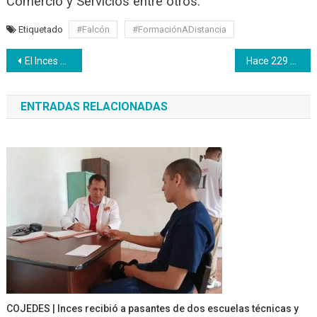
Comercio y Servicios entre otros.
Etiquetado
#Falcón
#FormaciónADistancia
Navegación
El Inces publica en redes sociales su oferta de cursos en línea
Hace 229 años nació Josefa Venancia de la Encarnación Camejo
de
ENTRADAS RELACIONADAS
entradas
COJEDES | Inces recibió a pasantes de dos escuelas técnicas y