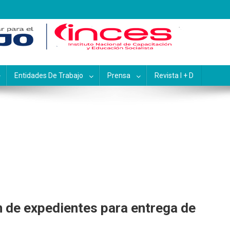
pacitación y Educación Socialis
Entidades De Trabajo
Prensa
Revista I + D
n de expedientes para entrega de