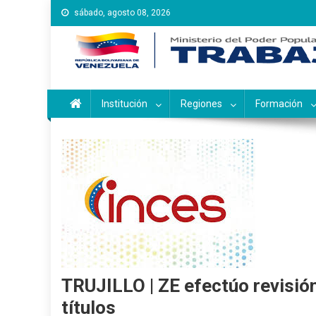
Saltar
sábado, agosto 08, 2026
al
contenido
Instituto Nacional de Ca
Inces
Institución
Regiones
Formación
TRUJILLO | ZE efectúo revisió
títulos