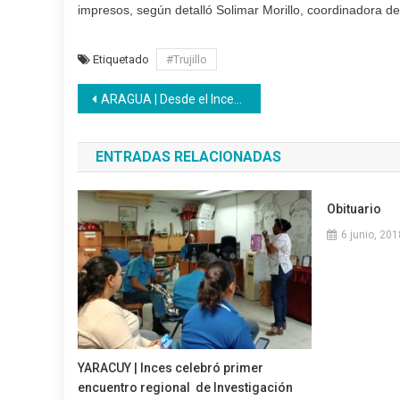
impresos, según detalló Solimar Morillo, coordinadora de 
Etiquetado
#Trujillo
Navegación
ARAGUA | Desde el Inces nos mantenemos conectados para brindar mejor atención en la modalidad a distancia
de
ENTRADAS RELACIONADAS
entradas
Obituario
6 junio, 201
YARACUY | Inces celebró primer
encuentro regional de Investigación