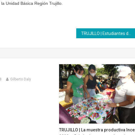
la Unidad Básica Región Trujillo.
TRUJILLO | Estudiantes del Inces entregaron portafolios
8
Gilberto Daly
TRUJILLO | La muestra productiva Inc