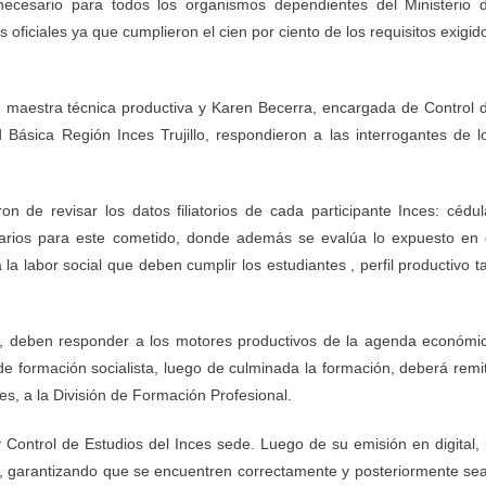
ecesario para todos los organismos dependientes del Ministerio 
s oficiales ya que cumplieron el cien por ciento de los requisitos exigid
s, maestra técnica productiva y Karen Becerra, encargada de Control 
 Básica Región Inces Trujillo, respondieron a las interrogantes de l
n de revisar los datos filiatorios de cada participante Inces: cédul
esarios para este cometido, donde además se evalúa lo expuesto en 
la labor social que deben cumplir los estudiantes , perfil productivo t
s, deben responder a los motores productivos de la agenda económi
 de formación socialista, luego de culminada la formación, deberá remit
tes, a la División de Formación Profesional.
y Control de Estudios del Inces sede. Luego de su emisión en digital, 
os, garantizando que se encuentren correctamente y posteriormente se