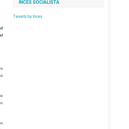
INCES SOCIALISTA
Tweets by Inces
ed
el
es
mó
de
ón
on