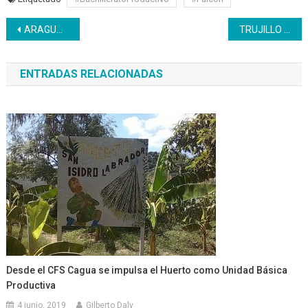
Navegación
ARAGUA | CEMA realizó formación en Refrigeración y prácticas de electroauto
TRUJILLO | Inces registra más de 1000 formaciones
de
ENTRADAS RELACIONADAS
entradas
Desde el CFS Cagua se impulsa el Huerto como Unidad Básica
Productiva
4 junio, 2019
Gilberto Daly