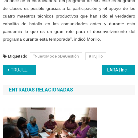
“
Al decir de la coordinadora del programa de MG este cronograma
de clases es posible gracias a la participación y el apoyo de los
cuatro maestros técnicos productivos que han sido el verdadero
caballito de batalla en las comunidades antes y durante esta
pandemia lo que es un gran reto para el desenvolvimiento del
programa durante esta temporada”, indicó Morillo.
Etiquetado
"NuevoModeloDeGestión
#Trujillo
Navegación
TRUJILLO | Unidad Básica del Inces abre inscripciones para Bachillerato Productivo
LARA | Inces integral y cotidiano con formadores que forman y se forman a la vez
de
ENTRADAS RELACIONADAS
entradas