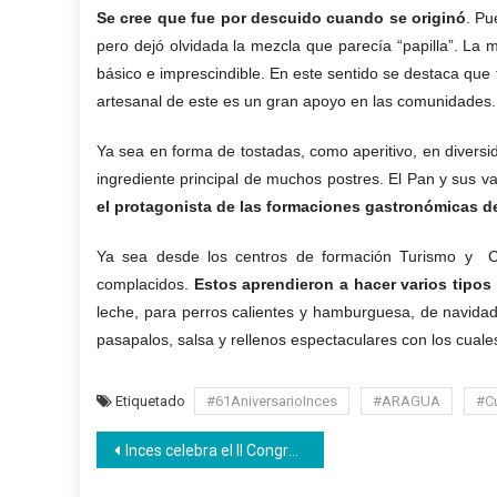
Se cree que fue por descuido
cuando se originó
. Pu
pero dejó olvidada
la mezcla que parecía
“papilla”.
La 
básico e imprescindible.
En este sentido se destaca que
artesanal de est
e
es un gran apoyo
en la
s
comunidad
es
.
Y
a sea en forma de tostadas, como
aperitivo
,
en divers
ingrediente
principal
de muchos postres.
El Pan y sus v
el
protagonista
de las formaciones gastronómicas de
Ya sea desde los centros de formación Turismo y Cag
complacidos.
Estos
aprendieron a hacer varios tipos 
leche, para perros calientes y hamburguesa, de navida
pasapalos
, salsa y
rellenos
espectaculares con los cuale
Etiquetado
#61AniversarioInces
#ARAGUA
#C
Navegación
Inces celebra el II Congreso Pedagógico, capítulo internacional
de