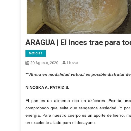
ARAGUA | El Inces trae para t
Noticias
Ltovar
20 Agosto, 2020
** Ahora en modalidad virtua,l es posible disfrutar 
NINOSKA A. PATRIZ S.
El pan es un alimento rico en azúcares.
P
or
tal mo
comprobado que
evita que tengamos ansiedad.
Y por
energía.
Para
nuestro cuerpo
es un aporte de
hierro, m
un excelente aliado
para el desayuno
.