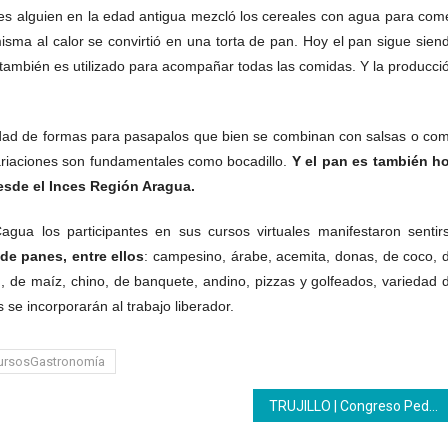
es alguien en la edad antigua
mezcló los cereales con agua para com
misma
al calor se convirtió en una torta de pan.
H
oy el pan sigue sien
también
es utilizado
para
acompaña
r
todas las comidas.
Y
la producci
idad de formas para pasapalos que bien se combinan con
salsa
s
o co
ariaciones son
fundamental
es como
bocadillo.
Y
el pan es
también h
sde el Inces Región Aragua.
ua los participantes en sus cursos virtuales
manifestaron sentir
de panes, entre ellos
: campesino, árabe, acemita, donas, de coco, 
d, de
m
aíz, chino, de banquete, andino, p
izzas y golfeados,
variedad 
s
se incorporarán al trabajo liberador.
ursosGastronomía
TRUJILLO | Congreso Pedagogía con consciencia productiva debatió articulación entre educación formal y técnica