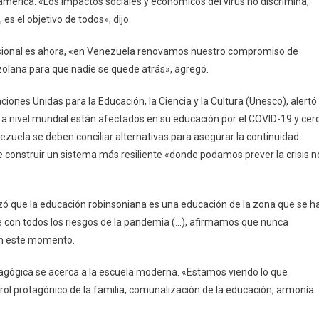
mérica. «Los impactos sociales y económicos del virus no discrimina,
 es el objetivo de todos», dijo.
esional es ahora, «en Venezuela renovamos nuestro compromiso de
zolana para que nadie se quede atrás», agregó.
iones Unidas para la Educación, la Ciencia y la Cultura (Unesco), alertó
 a nivel mundial están afectados en su educación por el COVID-19 y cer
ezuela se deben conciliar alternativas para asegurar la continuidad
e construir un sistema más resiliente «donde podamos prever la crisis n
zó que la educación robinsoniana es una educación de la zona que se h
 con todos los riesgos de la pandemia (…), afirmamos que nunca
en este momento.
gógica se acerca a la escuela moderna. «Estamos viendo lo que
ol protagónico de la familia, comunalización de la educación, armonía