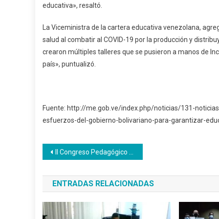
educativa», resaltó.
La Viceministra de la cartera educativa venezolana, agreg
salud al combatir al COVID-19 por la producción y distrib
crearon múltiples talleres que se pusieron a manos de Inc
país», puntualizó.
Fuente: http://me.gob.ve/index.php/noticias/131-notici
esfuerzos-del-gobierno-bolivariano-para-garantizar-e
Navegación
II Congreso Pedagógico del Inces debate contexto regional-mundial de la formación técnica profesional
de
ENTRADAS RELACIONADAS
entradas