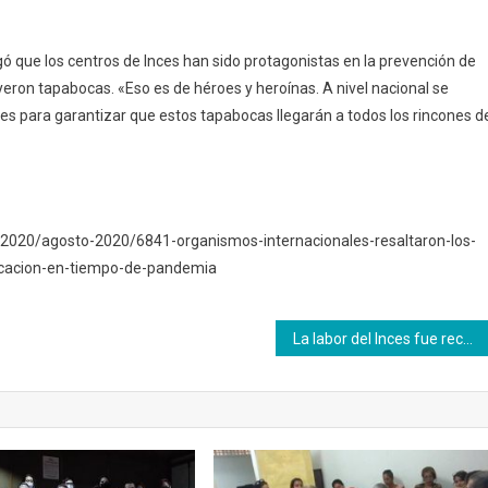
ó que los centros de Inces han sido protagonistas en la prevención de
uyeron tapabocas. «Eso es de héroes y heroínas. A nivel nacional se
es para garantizar que estos tapabocas llegarán a todos los rincones d
as2020/agosto-2020/6841-organismos-internacionales-resaltaron-los-
ducacion-en-tiempo-de-pandemia
La labor del Inces fue reconocida en el II Congreso Pedagógico que organiza la institución