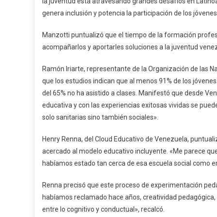
la juventud está atravesando grandes desafíos en Latinoa
genera inclusión y potencia la participación de los jóvenes,
Manzotti puntualizó que el tiempo de la formación prof
acompañarlos y aportarles soluciones a la juventud vene
Ramón Iriarte, representante de la Organización de las Nac
que los estudios indican que al menos 91% de los jóvenes
del 65% no ha asistido a clases. Manifestó que desde Ven
educativa y con las experiencias exitosas vividas se pued
solo sanitarias sino también sociales».
Henry Renna, del Cloud Educativo de Venezuela, puntuali
acercado al modelo educativo incluyente. «Me parece que
habíamos estado tan cerca de esa escuela social como 
Renna precisó que este proceso de experimentación peda
habíamos reclamado hace años, creatividad pedagógica, r
entre lo cognitivo y conductual», recalcó.