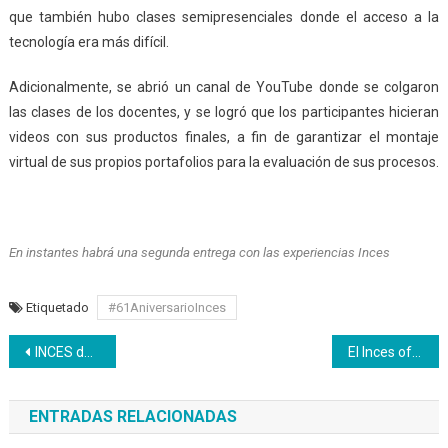
que también hubo clases semipresenciales donde el acceso a la
tecnología era más difícil.
Adicionalmente, se abrió un canal de YouTube donde se colgaron
las clases de los docentes, y se logró que los participantes hicieran
videos con sus productos finales, a fin de garantizar el montaje
virtual de sus propios portafolios para la evaluación de sus procesos.
En instantes habrá una segunda entrega con las experiencias Inces
Etiquetado
#61AniversarioInces
Navegación
INCES desarrolló segundo ciclo de conferencias internacionales en el II Congreso Pedagógico
El Inces ofrece formación efectiva y pertinente
de
ENTRADAS RELACIONADAS
entradas