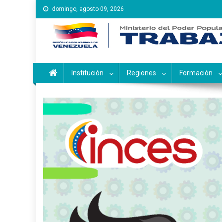
Saltar
domingo, agosto 09, 2026
al
contenido
Instituto Nacional de Ca
Inces
Institución
Regiones
Formación