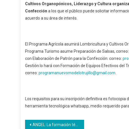
Cultivos Organopónicos, Liderazgo y Cultura organiza
Confección
a los que el público puede solicitar informa
acuerdo a su área de interés.
El Programa Agrícola asumirá Lombricultura y Cultivos O
Programa Turismo asume Preparación de Salsas, correo:
con Elaboración de Patrón para la Confección: correo:
pro
Gestión lo hará con Formación de Equipos Efectivos del Tr
correo:
programanuevomodelotru
jillo@gmail.com
.
Los requisitos para su inscripción definitiva es fotocopia d
herramienta tecnológica whatsapp, medio requerido para
Navegación
ANGEL: La formación técnica profesional debe corresponder al aparato productivo de la nación