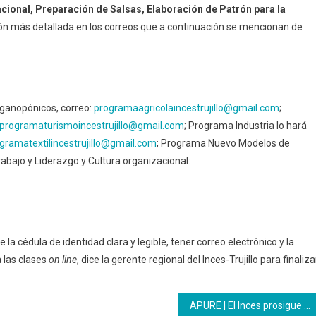
cional, Preparación de Salsas, Elaboración de Patrón para la
ción más detallada en los correos que a continuación se mencionan de
rganopónicos, correo:
programaagricolaincest
rujillo@gmail.com
;
programaturismoincestru
jillo@gmail.com
; Programa Industria lo hará
gramatextilincestru
jillo@gmail.com
; Programa Nuevo Modelos de
abajo y Liderazgo y Cultura organizacional:
e la cédula de identidad clara y legible, tener correo electrónico y la
 las clases
on line
, dice la gerente regional del Inces-Trujillo para finaliza
APURE | El Inces prosigue con las formaciones técnicas productivas durante el mes de septiembre