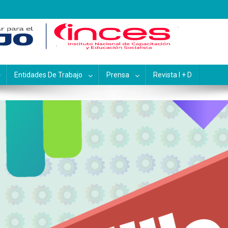
pacitación y Educación Socialis
Entidades De Trabajo
Prensa
Revista I + D