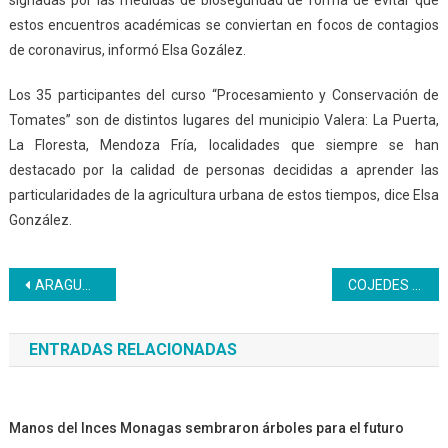
estos encuentros académicas se conviertan en focos de contagios
de coronavirus, informó Elsa Gozález.
Los 35 participantes del curso “Procesamiento y Conservación de
Tomates” son de distintos lugares del municipio Valera: La Puerta,
La Floresta, Mendoza Fría, localidades que siempre se han
destacado por la calidad de personas decididas a aprender las
particularidades de la agricultura urbana de estos tiempos, dice Elsa
González.
Navegación
ARAGUA | El Inces combate la adversidad con soluciones productivas
COJEDES | Inces participa en el congreso del Bloque Histórico
de
ENTRADAS RELACIONADAS
entradas
Manos del Inces Monagas sembraron árboles para el futuro