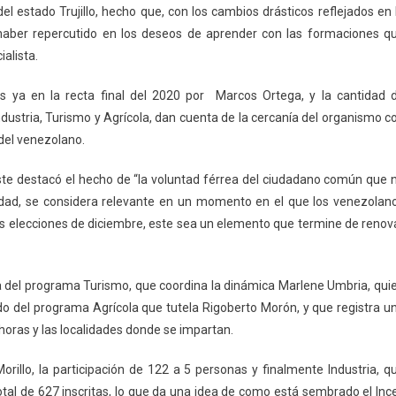
del estado Trujillo, hecho que, con los cambios drásticos reflejados en 
haber repercutido en los deseos de aprender con las formaciones q
ialista.
s ya en la recta final del 2020 por Marcos Ortega, y la cantidad 
dustria, Turismo y Agrícola, dan cuenta de la cercanía del organismo c
 del venezolano.
ste destacó el hecho de “la voluntad férrea del ciudadano común que 
erdad, se considera relevante en un momento en el que los venezolan
s elecciones de diciembre, este sea un elemento que termine de renov
ula del programa Turismo, que coordina la dinámica Marlene Umbria, qui
uido del programa Agrícola que tutela Rigoberto Morón, y que registra u
horas y las localidades donde se impartan.
illo, la participación de 122 a 5 personas y finalmente Industria, q
total de 627 inscritas, lo que da una idea de como está sembrado el Inc