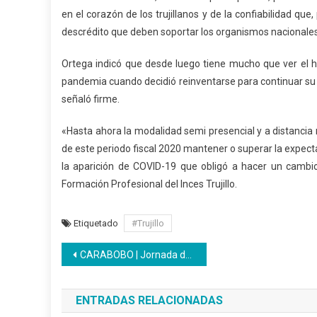
en el corazón de los trujillanos y de la confiabilidad q
descrédito que deben soportar los organismos nacionales
Ortega indicó que desde luego tiene mucho que ver el 
pandemia cuando decidió reinventarse para continuar su am
señaló firme.
«Hasta ahora la modalidad semi presencial y a distancia
de este periodo fiscal 2020 mantener o superar la expect
la aparición de COVID-19 que obligó a hacer un cambio e
Formación Profesional del Inces Trujillo.
Etiquetado
#Trujillo
Navegación
CARABOBO | Jornada de recuperación de áreas verdes se desarrolló en el CFS Bicentenario
de
ENTRADAS RELACIONADAS
entradas