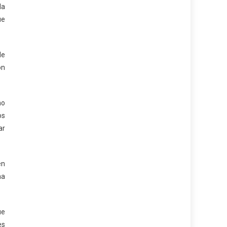
la
ue
de
on
no
os
ar
en
na
ue
es