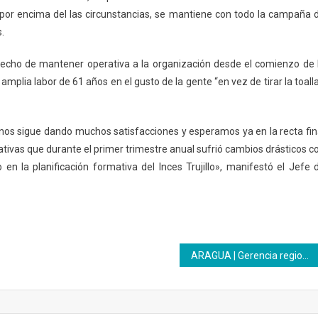
ue, por encima del las circunstancias, se mantiene con todo la campaña 
.
hecho de mantener operativa a la organización desde el comienzo de 
plia labor de 61 años en el gusto de la gente “en vez de tirar la toalla
 nos sigue dando muchos satisfacciones y esperamos ya en la recta fin
ativas que durante el primer trimestre anual sufrió cambios drásticos c
n la planificación formativa del Inces Trujillo», manifestó el Jefe 
ARAGUA | Gerencia regional expuso líneas estratégicas para el cierre eficiente del año