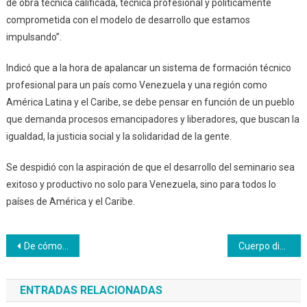
de obra técnica calificada, técnica profesional y políticamente
comprometida con el modelo de desarrollo que estamos
impulsando”.
Indicó que a la hora de apalancar un sistema de formación técnico
profesional para un país como Venezuela y una región como
América Latina y el Caribe, se debe pensar en función de un pueblo
que demanda procesos emancipadores y liberadores, que buscan la
igualdad, la justicia social y la solidaridad de la gente.
Se despidió con la aspiración de que el desarrollo del seminario sea
exitoso y productivo no solo para Venezuela, sino para todos lo
países de América y el Caribe.
Navegación
De cómo la pandemia afectó el trabajo y la formación en América y el Caribe
Cuerpo diplomático participa en el seminario internacional La Educación y la formación Técnica Profesional en América Latina
de
ENTRADAS RELACIONADAS
entradas