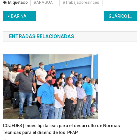
Etiquetado
#ARAGUA
#TrabajadoresInces
Navegación
BARINAS | Curso de corte y costura impulsa la creatividad y el motor industrial
GUÁRICO | Continúa la entrega de títulos a bachilleres productivos
de
ENTRADAS RELACIONADAS
entradas
COJEDES | Inces fija tareas para el desarrollo de Normas
Técnicas para el diseño de los PFAP