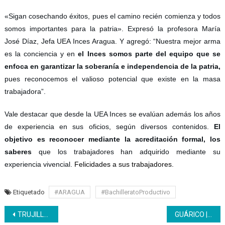
«Sigan cosechando éxitos, pues el camino recién comienza y todos
somos importantes para la patria». Expresó
la profesora
María
José Díaz, Jefa UEA Inces Aragua.
Y agregó: “Nuestra mejor arma
es la conciencia y en
el Inces somos parte del equipo que se
enfoca en garantizar la soberanía e independencia de la patria,
pues reconocemos el valioso potencial que existe en la masa
trabajadora”.
Vale destacar que desde la UEA Inces se evalúan además los años
de experiencia en sus oficios, según diversos contenidos.
El
objetivo es reconocer mediante la acreditación formal, los
saberes
que los trabajadores han adquirido mediante su
experiencia vivencial.
Felicidades a sus trabajadores.
Etiquetado
#ARAGUA
#BachilleratoProductivo
Navegación
TRUJILLO | Básica Inces organizó desayuno navideño
GUÁRICO | Con ponencia sobre la formación andragógica Inces estuvo presente en el Congreso Pedagógico Circuital