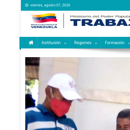
Saltar
viernes, agosto 07, 2026
al
contenido
Instituto Nacional de Ca
Inces
Institución
Regiones
Formación