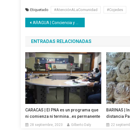
Etiquetado
#AtenciónALaComunidad
#Cojedes
Navegación
ARAGUA | Conciencia y compromiso se reflejan en las pantallas desde conexiones remotas
de
ENTRADAS RELACIONADAS
entradas
CARACAS | El PNA es un programa que
BARINAS | I
ni comienza ni termina…es permanente
distancia P
28 septiembre, 2023
Gilberto Daly
22 septiemb