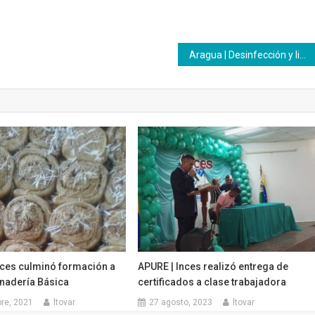
Aragua | Desinfección y limpieza en cayapa desde Villa de Cura
nces culminó formación a
APURE | Inces realizó entrega de
anadería Básica
certificados a clase trabajadora
re, 2021
ltovar
27 agosto, 2023
ltovar