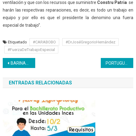
ventilación y que con los recursos que suministre
Constru Patria
se
harán las respectivas reparaciones, es decir, es todo un trabajo en
equipo y por ello es que el presidente la denomino una fuera
especial de trabajo”.
Etiquetado
#CARABOBO
#DrJoséGregorioHernández
#FuerzaDeTrabajoEspecial
Navegación
BARINAS* | Estudiantes con discapacidad auditiva reciben título de bachiller
PORTUGUESA*| Emprendedoras son atendidas por entes regionales
de
ENTRADAS RELACIONADAS
entradas