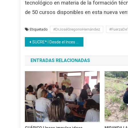
tecnológico en materia de la formación técn
de 50 cursos disponibles en esta nueva ven
Etiquetado
#DrJoséGregorioHernández
#FuerzaDeT
Navegación
SUCRE* l Desde el Inces Industria se elaboran kits para la reparación de mesas sillas
de
ENTRADAS RELACIONADAS
entradas
GUÁRICO | Inces impulsa ideas
MIRANDA | A