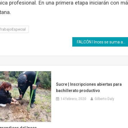
ica profesional. En una primera etapa iniciarán con m
tana.
rabajoEspecial
FALCÓN l Inces se suma a la fuerza de trabajo especial «Dr. José Gregorio Hernández»
Sucre | Inscripciones abiertas para
bachillerato productivo
14 febrero, 2020
Gilberto Daly
prendices del Inces