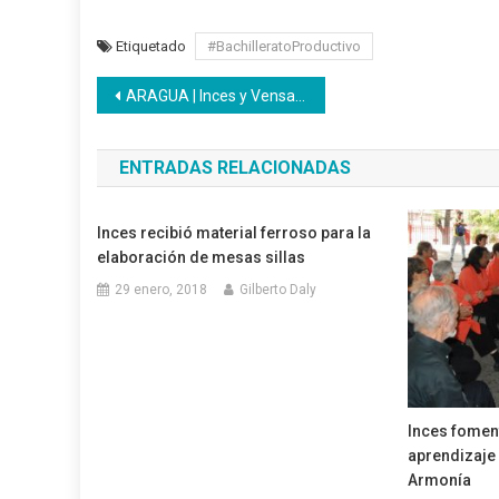
Etiquetado
#BachilleratoProductivo
Navegación
ARAGUA | Inces y Vensalud realizaron despliegue en centros hospitalarios para su funcionamiento
de
ENTRADAS RELACIONADAS
entradas
Inces recibió material ferroso para la
elaboración de mesas sillas
29 enero, 2018
Gilberto Daly
Inces fomen
aprendizaje 
Armonía