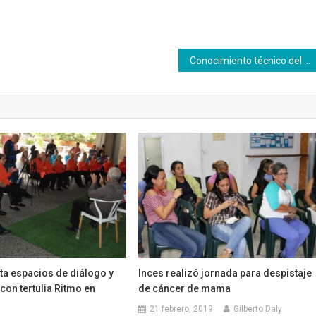
Conocimiento técnico del Inces contribuye con la operatividad de hospitales
ta espacios de diálogo y
Inces realizó jornada para despistaje
con tertulia Ritmo en
de cáncer de mama
21 febrero, 2019
Gilberto Daly