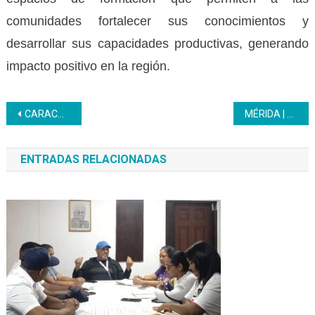
comunidades fortalecer sus conocimientos y
desarrollar sus capacidades productivas, generando
impacto positivo en la región.
Navegación
CARACAS | Inces llevó a cabo actividades en simultáneo a través del Programa Bachillerato Productivo
MÉRIDA | Unidad de Tributos realiza visitas en Centros Comerciales de la ciudad
de
ENTRADAS RELACIONADAS
entradas