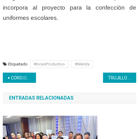
incorpora al proyecto para la confección de
uniformes escolares.
Etiquetado
#IncesProductivo
#Mérida
Navegación
CORO | Inces participó en la II Muestra Pedagógica Socioproductiva Bicentenaria Falcón 2021
TRUJILLO | Inces efectuó jornada de limpieza y desmalezamiento
de
ENTRADAS RELACIONADAS
entradas