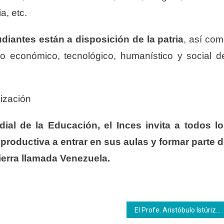
a, etc.
diantes están a disposición de la patria
, así co
llo económico, tecnológico, humanístico y social d
lización
ial de la Educación, el Inces invita a todos l
roductiva a entrar en sus aulas y formar parte 
tierra llamada Venezuela.
El Profe. Aristóbulo Istúriz por Siempre