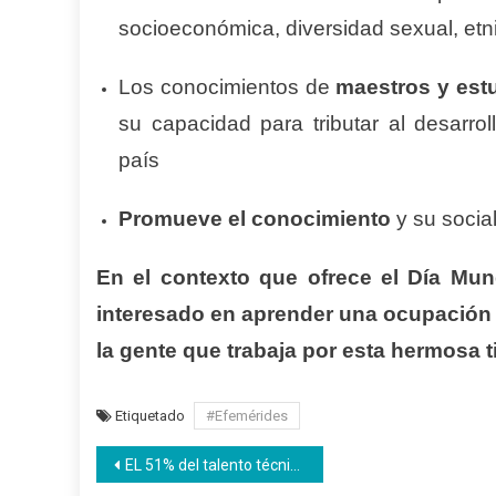
socioeconómica, diversidad sexual, etni
Los conocimientos de
maestros y estu
su capacidad para tributar al desarro
país
Promueve el conocimiento
y su socia
En el contexto que ofrece el Día Mund
interesado en aprender una ocupación p
la gente que trabaja por esta hermosa 
Etiquetado
#Efemérides
Navegación
EL 51% del talento técnico en Venezuela es femenino