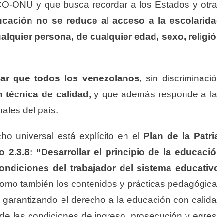
-ONU y que busca recordar a los Estados y otr
ucación no se reduce al acceso a la escolarid
alquier persona, de cualquier edad, sexo, religi
izar que todos los venezolanos
, sin discriminaci
 técnica de calidad,
y que además responde a l
ales del país.
ho universal está explícito en el
Plan de la Patri
co 2.3.8: “Desarrollar el principio de la educaci
condiciones del trabajador del sistema educativ
omo también los contenidos y prácticas pedagógic
 garantizando el derecho a la educación con calid
to de las condiciones de ingreso, prosecución y egre