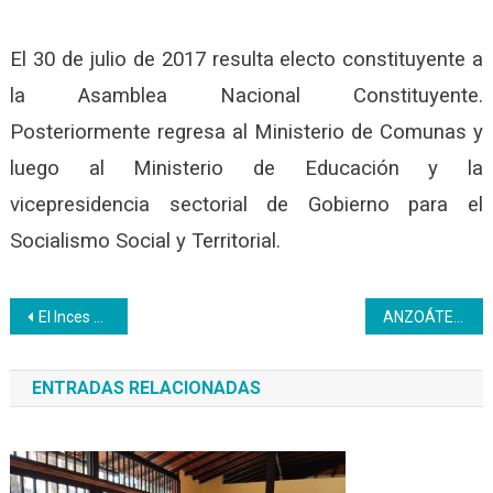
El 30 de julio de 2017 resulta electo constituyente a
la Asamblea Nacional Constituyente.
Posteriormente regresa al Ministerio de Comunas y
luego al Ministerio de Educación y la
vicepresidencia sectorial de Gobierno para el
Socialismo Social y Territorial.
Navegación
El Inces vela porque los objetivos del Día Mundial de la Educación se cumplan
ANZOÁTEGUI | Talento Técnico del Inces ha reparado equipos médicos en hospitales anzoatiguenses
de
ENTRADAS RELACIONADAS
entradas