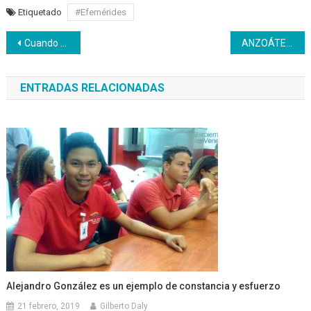
Etiquetado
#Efemérides
Navegación
Cuando el odio y la muerte se hicieron presentes en abril
ANZOÁTEGUI | Conoce las ofertas formativas activas
de
ENTRADAS RELACIONADAS
entradas
Alejandro González es un ejemplo de constancia y esfuerzo
21 febrero, 2019
Gilberto Daly