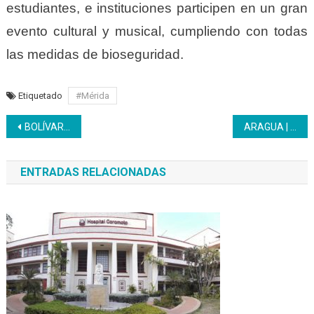
estudiantes, e instituciones participen en un gran
evento cultural y musical, cumpliendo con todas
las medidas de bioseguridad.
Etiquetado
#Mérida
Navegación
BOLÍVAR | Inces acreditó brigadas hídricas en alianzas con Minagua
ARAGUA | Inces inicia las formaciones en el área textil
de
ENTRADAS RELACIONADAS
entradas