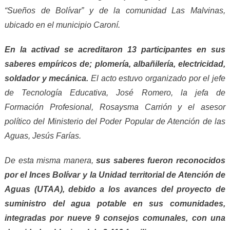
“Sueños de Bolívar” y de la comunidad
L
as Malvinas,
ubicado en el
m
unicipio Caroní.
En la activad
se acreditaron 13 participantes en sus
saberes empíricos de;
p
lomería, albañil
ería
, electricidad,
soldador y mecánica.
El acto
estuvo organizado por el jefe
de Tecnología Educativa, José Romero, la
j
efa de
Formación Profesional, Rosaysma Carrión y el asesor
político del Ministerio del Poder Popular de Atención de las
Aguas, Jesús Farías.
De esta misma manera,
sus saberes fueron reconocidos
por el I
nces
Bolívar y la Unidad territorial de Atención de
Aguas (UTAA), debido a los avances del proyecto de
suministro del agua potable en sus comunidades,
integradas por nueve
9 con
s
ejos comunales, con una