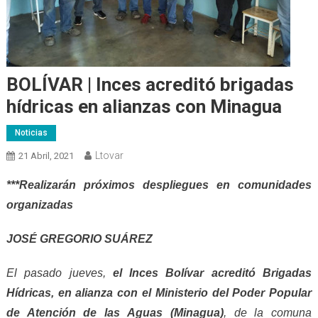
BOLÍVAR | Inces acreditó brigadas
hídricas en alianzas con Minagua
Noticias
Ltovar
21 Abril, 2021
***Realizar
á
n próximos despliegues en comunidades
organizadas
JOSÉ
GREGORIO SUÁREZ
El pasado
j
ueves,
el Inces Bolívar acreditó Brigadas
Hídricas, en alianza
con el
Ministerio del Poder Popular
de Atención de las Aguas (M
inagua
)
, de la
c
omuna