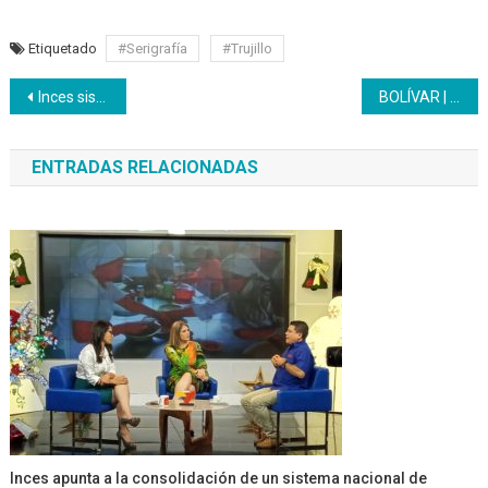
Etiquetado
#Serigrafía
#Trujillo
Navegación
Inces sistematiza sus aportes para enriquecer el proyecto de Ley Chamba Juvenil
BOLÍVAR | Inces acreditó brigadas hídricas en alianzas con Minagua
de
ENTRADAS RELACIONADAS
entradas
Inces apunta a la consolidación de un sistema nacional de