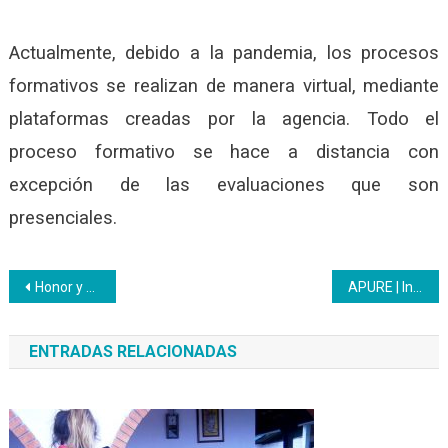
Actualmente, debido a la pandemia, los procesos
formativos se realizan de manera virtual, mediante
plataformas creadas por la agencia. Todo el
proceso formativo se hace a distancia con
excepción de las evaluaciones que son
presenciales.
Navegación
Honor y Gloria a El Profe Aristóbulo Istúriz
APURE | Inces participó en el Diálogo de Saberes en el marco de los 10 Años de la Gran Misión Vivienda Venezuela
de
ENTRADAS RELACIONADAS
entradas