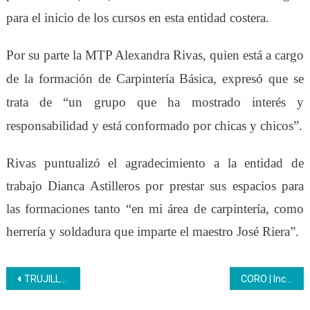
para el inicio de los cursos en esta entidad costera.
Por su parte la
MTP
Alexandra Rivas, quien está a cargo
de la formación de Carpintería Básica, expres
ó que se
trata de
“un grupo que ha mostrado interés y
responsabilidad y está conformado por chicas y chicos”.
Rivas puntualizó el agradecimiento a la entidad de
trabajo Dianca Astilleros por prestar sus espacios para
las formaciones tanto “en mi área de carpintería, como
herrería y soldadura que imparte el maestro José Riera”.
Navegación
TRUJILLO | Inces continúa plan de acreditación de saberes
CORO | Inces e Hidrofalcón avanzan para impulsar el conocimiento de la clase trabajadora
de