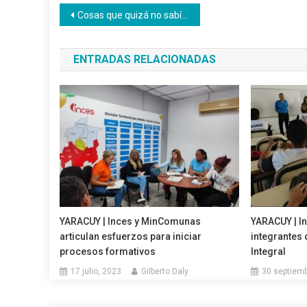
Navegación
Cosas que quizá no sabías de la Batalla de Carabobo
de
ENTRADAS RELACIONADAS
entradas
YARACUY | Inces y MinComunas
YARACUY | In
articulan esfuerzos para iniciar
integrantes 
procesos formativos
Integral
17 julio, 2023
Gilberto Daly
30 septiemb