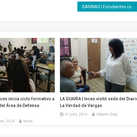
BARINAS | Estudiantes con discapacidad auditiva de la Unidad Educativa Inces conmemoraron Bicentenario de Carabobo
ces inicia ciclo formativo a
LA GUAIRA | Inces visitó sede del Diari
del Área de Defensa
La Verdad de Vargas
31 julio, 2019
Gilberto Daly
re, 2024
ltovar