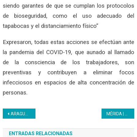
siendo garantes de que se cumplan los protocolos
de bioseguridad, como el uso adecuado del
tapabocas y el distanciamiento físico”
Expresaron, todas estas acciones se efectúan ante
la pandemia del COVID-19, que aunado al llamado
de la consciencia de los trabajadores, son
preventivas y contribuyen a eliminar focos
infecciosos en espacios de alta concentración de
personas.
Navegación
ARAGUA | La intervención de las mujeres en el ámbito político es un tesoro de independencia que no debe pasarse por alto
MÉRIDA | Participante, aprendices y trabajadores del CFS El Vigía conmemoran el Bicentenario
de
ENTRADAS RELACIONADAS