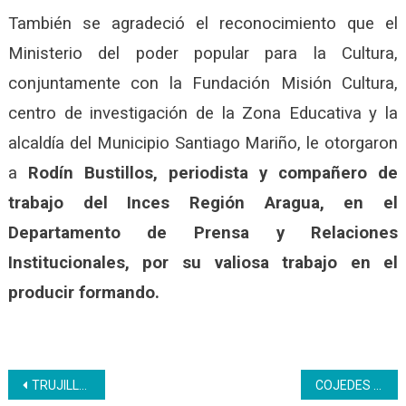
También se agradeció el reconocimiento que el
Ministerio del poder popular para la Cultura,
conjuntamente con la Fundación Misión Cultura,
centro de investigación de la Zona Educativa y la
alcaldía del Municipio Santiago Mariño, le otorgaron
a
Rodín Bustillos, periodista y compañero de
trabajo del Inces Región Aragua, en el
Departamento de Prensa y Relaciones
Institucionales, por su valiosa
trabajo
en el
producir formando.
Navegación
TRUJILLO | Curso de Serigrafía avanza en su formación
COJEDES | Comuneros de Brisas del Tirgua preparan productos a base de tomate