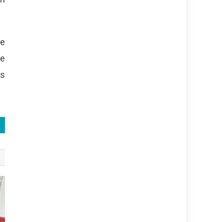
se
ue
os