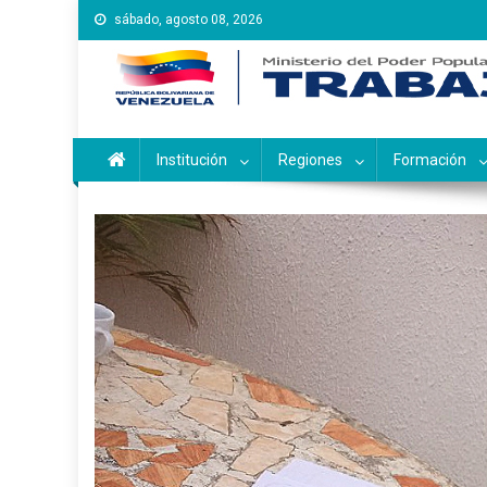
Saltar
sábado, agosto 08, 2026
al
contenido
Instituto Nacional de Ca
Inces
Institución
Regiones
Formación