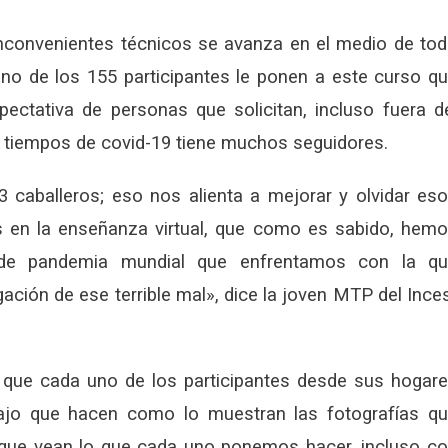
convenientes técnicos se avanza en el medio de to
no de los 155 participantes le ponen a este curso q
ectativa de personas que solicitan, incluso fuera d
n tiempos de covid-19 tiene muchos seguidores.
 caballeros; eso nos alienta a mejorar y olvidar es
es en la enseñanza virtual, que como es sabido, hem
ón de pandemia mundial que enfrentamos con la q
ación de ese terrible mal», dice la joven MTP del Ince
 que cada uno de los participantes desde sus hogar
bajo que hacen como lo muestran las fotografías q
que vean lo que cada uno ponemos hacer, incluso c