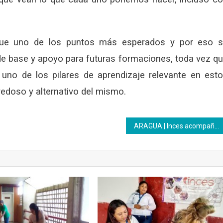
 fue uno de los puntos más esperados y por eso 
de base y apoyo para futuras formaciones, toda vez q
 uno de los pilares de aprendizaje relevante en est
doso y alternativo del mismo.
ARAGUA | Inces acompañó entrega de certificados del Diplomado en Investigación Comunicación y Activación de la Cultura Comunal