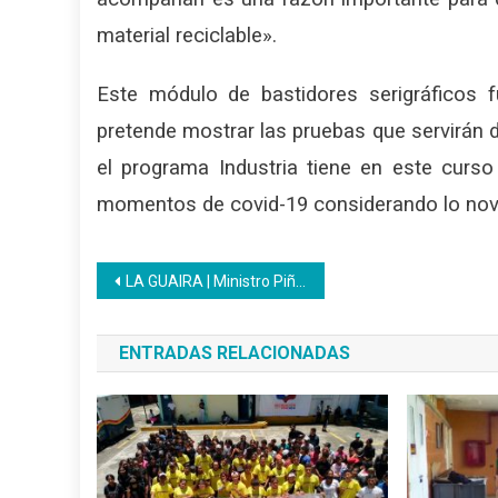
material reciclable».
Este módulo de bastidores serigráficos
pretende mostrar las pruebas que servirán 
el programa Industria tiene en este curso
momentos de covid-19 considerando lo nove
Navegación
LA GUAIRA | Ministro Piñate entrega certificación a más de 300 varguenses
de
ENTRADAS RELACIONADAS
entradas