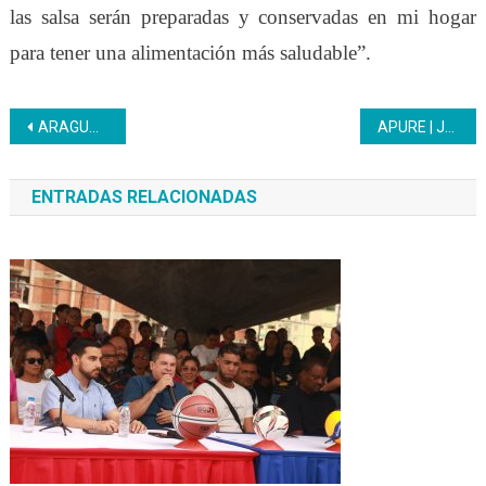
las salsa serán preparadas y conservadas en mi hogar
para tener una alimentación más saludable”.
Navegación
ARAGUA | Inces acompañó entrega de certificados del Diplomado en Investigación Comunicación y Activación de la Cultura Comunal
APURE | Jefes de centro del Inces Apure recibieron tabletas Canaima
de
ENTRADAS RELACIONADAS
entradas