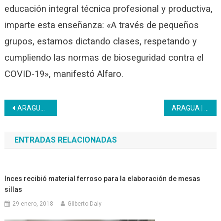
educación integral técnica profesional y productiva,
imparte esta enseñanza: «A través de pequeños
grupos, estamos dictando clases, respetando y
cumpliendo las normas de bioseguridad contra el
COVID-19», manifestó Alfaro.
Navegación
ARAGUA | Centro de formación Agrícola EPA certifica saberes empíricos a cultivadores de cacao
ARAGUA | Tributos y Atención al Ciudadano enlazan esfuerzos para brindar asesoría a las entidades de trabajo
de
ENTRADAS RELACIONADAS
entradas
Inces recibió material ferroso para la elaboración de mesas
sillas
29 enero, 2018
Gilberto Daly