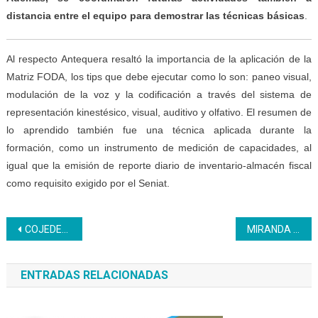
distancia entre
el equipo para demostrar las técnicas básicas
.
Al respecto Antequera resaltó la importancia de la aplicación de la
Matriz FODA, los tips que debe ejecutar como lo son: paneo visual,
modulación de la voz y la codificación a través del sistema de
representación kinestésico, visual, auditivo y olfativo. El resumen de
lo aprendido también fue una técnica aplicada durante la
formación, como un instrumento de medición de capacidades, al
igual que la emisión de reporte diario de inventario-almacén fiscal
como requisito exigido por el Seniat.
Navegación
COJEDES | PNA incorpora 37 aprendices bajo modalidad agrupación interempresas
MIRANDA | Brigadistas petareños fueron certificados por el Inces
de
ENTRADAS RELACIONADAS
entradas