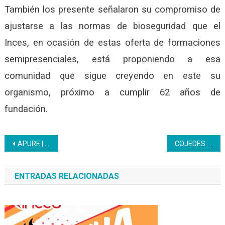
También los presente señalaron su compromiso de
ajustarse a las normas de bioseguridad que el
Inces, en ocasión de estas oferta de formaciones
semipresenciales, está proponiendo a esa
comunidad que sigue creyendo en este su
organismo, próximo a cumplir 62 años de
fundación.
Navegación
APURE | Brippas de la Hidrológica Los Llanos fueron certificadas por el Inces
COJEDES | Comuneras del complejo Habitacional “Ezequiel Zamora” muestran conocimientos empíricos
de
ENTRADAS RELACIONADAS
entradas